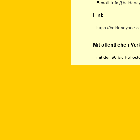
E-mail:
info@baldene
Link
https://baldeneysee.c
Mit öffentlichen Ver
mit der S6 bis Haltes