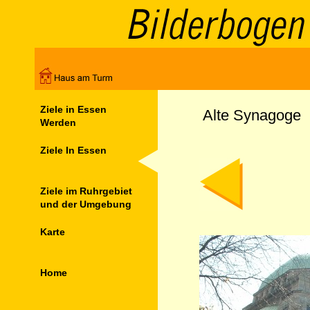
Ziele in Essen
Alte Synagoge
Werden
Ziele In Essen
Ziele im Ruhrgebiet
und der Umgebung
Karte
Home